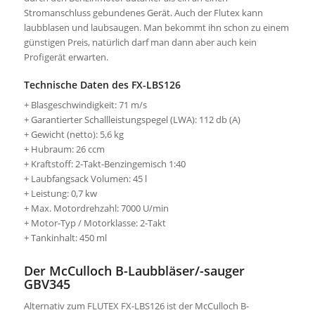
Stromanschluss gebundenes Gerät. Auch der Flutex kann
laubblasen und laubsaugen. Man bekommt ihn schon zu einem
günstigen Preis, natürlich darf man dann aber auch kein
Profigerät erwarten.
Technische Daten des FX-LBS126
+ Blasgeschwindigkeit: 71 m/s
+ Garantierter Schallleistungspegel (LWA): 112 db (A)
+ Gewicht (netto): 5,6 kg
+ Hubraum: 26 ccm
+ Kraftstoff: 2-Takt-Benzingemisch 1:40
+ Laubfangsack Volumen: 45 l
+ Leistung: 0,7 kw
+ Max. Motordrehzahl: 7000 U/min
+ Motor-Typ / Motorklasse: 2-Takt
+ Tankinhalt: 450 ml
Der McCulloch B-Laubbläser/-sauger
GBV345
Alternativ zum FLUTEX FX-LBS126 ist der McCulloch B-