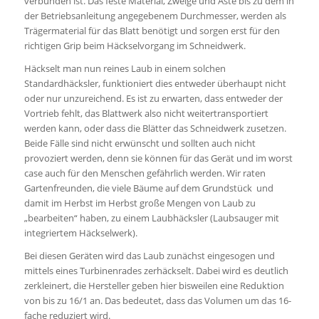
verbunden ist. Das feste Material, Zweige und Äste bis zu dem in
der Betriebsanleitung angegebenem Durchmesser, werden als
Trägermaterial für das Blatt benötigt und sorgen erst für den
richtigen Grip beim Häckselvorgang im Schneidwerk.
Häckselt man nun reines Laub in einem solchen
Standardhäcksler, funktioniert dies entweder überhaupt nicht
oder nur unzureichend. Es ist zu erwarten, dass entweder der
Vortrieb fehlt, das Blattwerk also nicht weitertransportiert
werden kann, oder dass die Blätter das Schneidwerk zusetzen.
Beide Fälle sind nicht erwünscht und sollten auch nicht
provoziert werden, denn sie können für das Gerät und im worst
case auch für den Menschen gefährlich werden. Wir raten
Gartenfreunden, die viele Bäume auf dem Grundstück und
damit im Herbst im Herbst große Mengen von Laub zu
„bearbeiten“ haben, zu einem Laubhäcksler (Laubsauger mit
integriertem Häckselwerk).
Bei diesen Geräten wird das Laub zunächst eingesogen und
mittels eines Turbinenrades zerhäckselt. Dabei wird es deutlich
zerkleinert, die Hersteller geben hier bisweilen eine Reduktion
von bis zu 16/1 an. Das bedeutet, dass das Volumen um das 16-
fache reduziert wird.