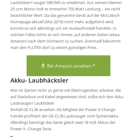
Laubbläser/-sauger GBV345 zu erwähnen. Aus seinem kleinen
25 ccm Motor holt er immerhin 750 Watt Leistung – ein recht
beachtlicher Wert. Da das genannte Gerät auf der McCulloch
Homepage aktuell (Mai 2019) nicht mehr aufgeführt wird,
könnte es sich allerdings um ein Auslaufmodell handeln. In
solchen Fällen lohnt es sich immer, auf anderen Seiten (etwa
Amazon) nach dem Stichwort zu suchen. Eventuell bekommt
man den FLUTEX dort zu einem günstigen Preis.
Bei Amazon ansehen *
Akku- Laubhäcksler
Wer im Garten nicht so gerne mit Elektrogeräten arbeitet, die
auf Steckdose und Kabel angewiesen sind, sollte sich den Akku
Laubsauger/ Laubbläser
Einhell GE-CL36 ansehen. Als Mitglied der Power X-Change
Familie profitiert der GE-CL36 Laubsauger vom Systemakku.
Allerdings benötigt das Gerät gleich zwei 18 Volt Akkus der
Power X- Change Serie.